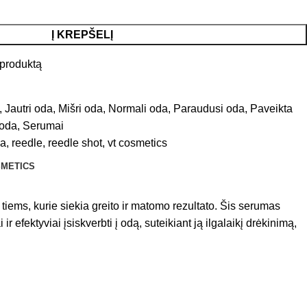
Į KREPŠELĮ
į produktą
,
Jautri oda
,
Mišri oda
,
Normali oda
,
Paraudusi oda
,
Paveikta
 oda
,
Serumai
ka
,
reedle
,
reedle shot
,
vt cosmetics
SMETICS
ems, kurie siekia greito ir matomo rezultato. Šis serumas
fektyviai įsiskverbti į odą, suteikiant ją ilgalaikį drėkinimą,