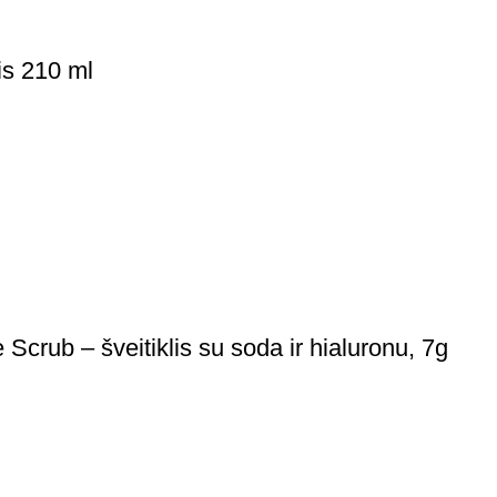
is 210 ml
crub – šveitiklis su soda ir hialuronu, 7g