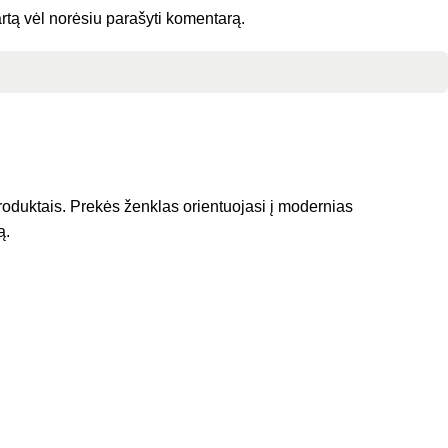
kartą vėl norėsiu parašyti komentarą.
roduktais. Prekės ženklas orientuojasi į modernias
ą.