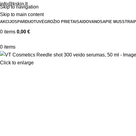
info@kskin.lt
Skip to navigation
Skip to main content
AKCIJOS
PARDUOTUVĖ
GROŽIO PRIETAISAI
DOVANOS
APIE MUS
STRAIP
0
items
0,00
€
0
items
Click to enlarge