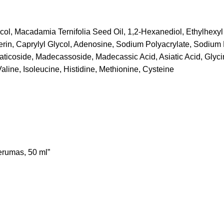
ycol, Macadamia Ternifolia Seed Oil, 1,2-Hexanediol, Ethylhexy
erin, Caprylyl Glycol, Adenosine, Sodium Polyacrylate, Sodium H
aticoside, Madecassoside, Madecassic Acid, Asiatic Acid, Glycin
aline, Isoleucine, Histidine, Methionine, Cysteine
erumas, 50 ml”