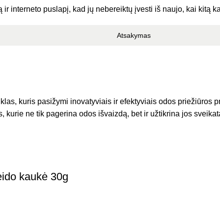
ir interneto puslapį, kad jų nebereiktų įvesti iš naujo, kai kitą 
s, kuris pasižymi inovatyviais ir efektyviais odos priežiūros p
 kurie ne tik pagerina odos išvaizdą, bet ir užtikrina jos sveikat
eido kaukė 30g