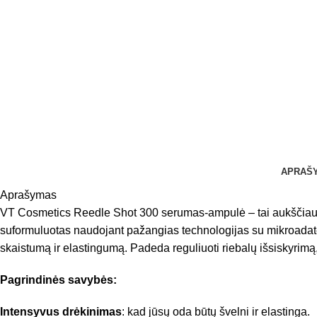
APRAŠ
Aprašymas
VT Cosmetics Reedle Shot 300 serumas-ampulė – tai aukščiausio
suformuluotas naudojant pažangias technologijas su mikroadatėlių 
skaistumą ir elastingumą. Padeda reguliuoti riebalų išsiskyrimą
Pagrindinės savybės:
Intensyvus drėkinimas
: kad jūsų oda būtų švelni ir elastinga.