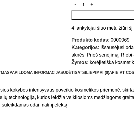
4
lankytojai šiuo metu žiūri š
Produkto kodas:
0000069
Kategorijos:
Išsausėjusi oda
aknės
,
Prieš senėjimą
,
Riebi
Žymos:
korėjietiška kosmeti
YMAS
PAPILDOMA INFORMACIJA
SUDĖTIS
ATSILIEPIMAI (0)
APIE VT CO
s kokybės intensyvaus poveikio kosmetikos priemonė, skirta ti
technologija, kurios leidžia veikliosioms medžiagoms greitai ir e
, suteikdamas odai matinį efektą.