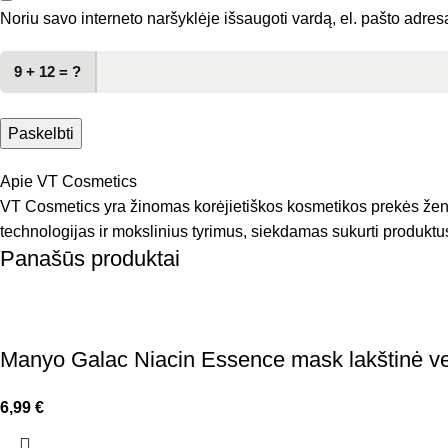
Noriu savo interneto naršyklėje išsaugoti vardą, el. pašto adresą 
9 + 12 = ?
Apie VT Cosmetics
VT Cosmetics yra žinomas korėjietiškos kosmetikos prekės ženkla
technologijas ir mokslinius tyrimus, siekdamas sukurti produktus,
Panašūs produktai
Manyo Galac Niacin Essence mask lakštinė v
6,99
€