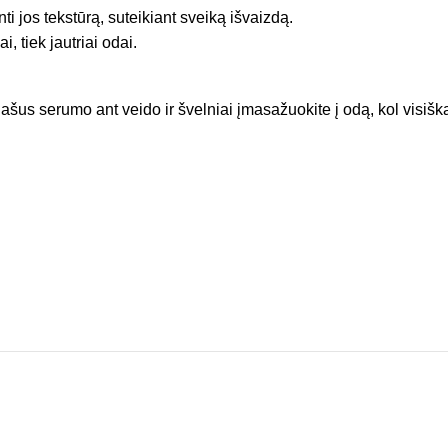
nti jos tekstūrą, suteikiant sveiką išvaizdą.
ai, tiek jautriai odai.
ašus serumo ant veido ir švelniai įmasažuokite į odą, kol visišk