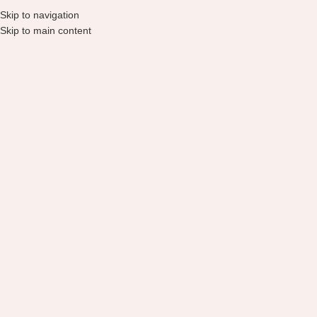
Skip to navigation
Skip to main content
Plaukų priežiūra
Pradžia
Plaukų priežiūra
Kaminomoto – Hair Shampoo,
300ml – plaukų šampūnas
La’dor Perfumed Hair Treatment
(Osmanthus) plaukų priežiūros
priemonė
24,99
€
21,99
€
Kaminomoto – Trigger, 180ml –
tonikas skatinantis plaukų augimą
CP-1 Cool Mint Shampoo plaukų