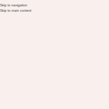
Skip to navigation
Skip to main content
Grįžti į produktus
COSRX Ultra-Light Invisible Sunscreen apsauga
nuo saulės, 50ml
18,90
€
Turime
Į KREPŠELĮ