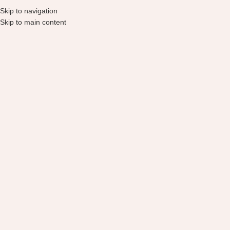
Skip to navigation
Skip to main content
Parduotuvė
Pradžia
Parduotuvė
Thank You Farmer
Išvalyti filtrus
IŠPARDUOTA
IŠPARDUOTA
Thank You Farmer True Water
Thank You Farmer ryžių gelis-
Deep Cotton Mask lakštinė veido
kremas, 80 ml
kaukė, 25ml
27,90
€
2,99
€
IŠPARDUOTA
Thank You Farmer Saccharomy
Brightening Star Mask šviesinanti
lakštinė kaukė pavargusiai ir
stresinei odai, 30ml