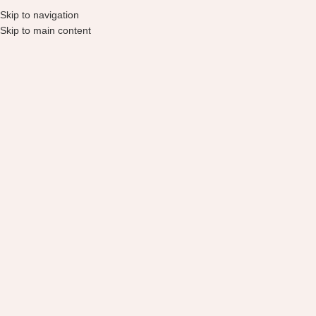
Skip to navigation
Skip to main content
Parduotuvė
Pradžia
Parduotuvė
Laka
Išvalyti filtrus
IŠPARDUOTA
Laka Bonding Glow
Lipstick 201 MIRO
lūpdažis, 32g
19,99
€
Daugiau