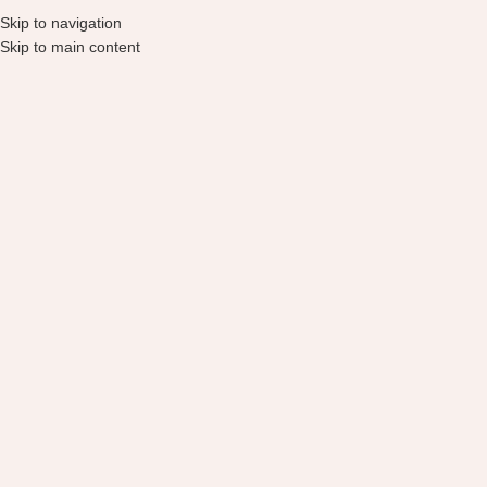
Skip to navigation
Skip to main content
Parduotuvė
Pradžia
Parduotuvė
Huangjisoo
Išvalyti filtrus
Produktų nerasta.
Produktų kategorijos
Tavo oda
204
Dovanos
2
Grožio prietaisai
15
Plaukų priežiūra
64